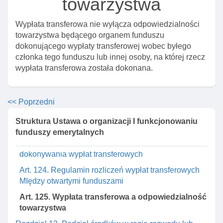
towarzystwa
Art. 120. Warunki dokonywania wypłat transferowych
Wypłata transferowa nie wyłącza odpowiedzialności
przez pracownicze fundusze
towarzystwa będącego organem funduszu
Art. 121. Zakaz wypłaty transferowej z rachunku w
dokonującego wypłaty transferowej wobec byłego
otwartym funduszu na rachunek w pracowniczym
członka tego funduszu lub innej osoby, na której rzecz
funduszu I z rachunku w pracowniczym funduszu na
wypłata transferowa została dokonana.
rachunek w otwartym funduszu
Art. 122. Terminy wypłat transferowych MIędzy
otwartymi funduszami
<< Poprzedni
Art. 123. Krajowy depozyt, opłaty z tytułu wypłat
Struktura Ustawa o organizacji I funkcjonowaniu
transferowych MIędzy otwartymi funduszami
funduszy emerytalnych
Art. 123a. Rozporządzenie w sprawie terminu I trybu
dokonywania wypłat transferowych
Art. 124. Regulamin rozliczeń wypłat transferowych
MIędzy otwartymi funduszami
Art. 125. Wypłata transferowa a odpowiedzialność
towarzystwa