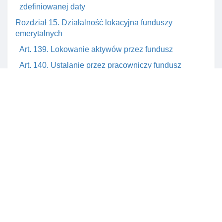
zdefiniowanej daty
Rozdział 15. Działalność lokacyjna funduszy
emerytalnych
Art. 139. Lokowanie aktywów przez fundusz
Art. 140. Ustalanie przez pracowniczy fundusz
aktywów do ulokowania w poszczególnych
kategoriach lokat
Art. 141. Kategorie lokat aktywów funduszu
Art. 142. Limity lokat funduszu
Art. 142a. Polityka dotycząca zaangażowania
pracowniczego funduszu
Art. 142b. Informacje I dokumenty publikowane na
stronie internetowej pracowniczego funduszu
Art. 142c. Publikacja informacji o spójnośCI strategii
inwestycji kapitałowych z profilem I terminami
zapadalnośCI pasywów funduszu