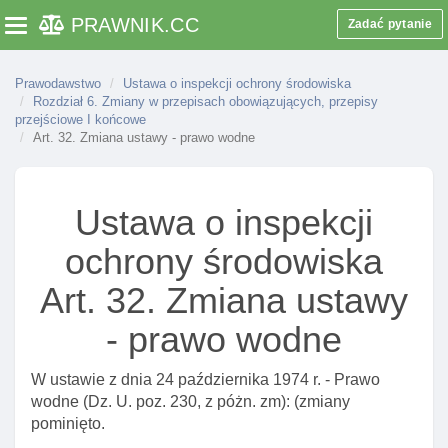
Art. 10. Obowiązki podmiotów podlegających kontroli
PRAWNIK
.CC
Zadać pytanie
Toggle navigation
Art. 10a. Obowiązek udzielenia pomocy w
czynnościach kontrolnych
Prawodawstwo
Ustawa o inspekcji ochrony środowiska
Rozdział 6. Zmiany w przepisach obowiązujących, przepisy
Art. 10b. Uprawnienia organów I pracowników
przejściowe I końcowe
inspekcji w razie podejrzenia popełnienia
Art. 32. Zmiana ustawy - prawo wodne
przestępstwa przeciwko środowisku
Art. 10c. Zespół kontrolny
Ustawa o inspekcji
Art. 10d. Wykorzystywanie I udostępnianie informacji
uzyskanych w czasie czynnośCI kontrolnych
ochrony środowiska
Art. 10e. Korzystanie przez organy inspekcji z
informacji kryminalnej
Art. 32. Zmiana ustawy
Art. 11. Protokół z czynnośCI kontrolnych
- prawo wodne
Art. 12. Kompetencje pokontrolne wojewódzkiego
inspektora ochrony środowiska
W ustawie z dnia 24 października 1974 r. - Prawo
wodne (Dz. U. poz. 230, z póżn. zm): (zmiany
Art. 14. Uprawnienia oskarżyciela w sprawach o
pominięto.
wykroczenia przeciwko środowisku