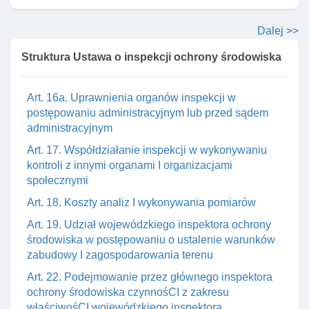
Art. 15. Zawiadomienie o popełnieniu przestępstwa
przeciwko środowisku
Dalej >>
Art. 16. Uprawnienia organów inspekcji w razie
Struktura Ustawa o inspekcji ochrony środowiska
stwierdzenia nieprawidłowośCI w zakresie ochrony
środowiska
Art. 16a. Uprawnienia organów inspekcji w
postępowaniu administracyjnym lub przed sądem
administracyjnym
Art. 17. Współdziałanie inspekcji w wykonywaniu
kontroli z innymi organami I organizacjami
społecznymi
Art. 18. Koszty analiz I wykonywania pomiarów
Art. 19. Udział wojewódzkiego inspektora ochrony
środowiska w postępowaniu o ustalenie warunków
zabudowy I zagospodarowania terenu
Art. 22. Podejmowanie przez głównego inspektora
ochrony środowiska czynnośCI z zakresu
właściwośCI wojewódzkiego inspektora