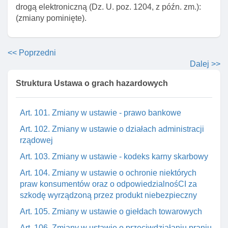
drogą elektroniczną (Dz. U. poz. 1204, z późn. zm.):
Art. 96. Zmiany w ustawie o kontroli skarbowej
(zmiany pominięte).
Art. 97. Zmiany w ustawie o radiofonii I telewizji
Art. 98. Zmiany w ustawie o zwalczaniu nieuczciwej
<< Poprzedni
konkurencji
Dalej >>
Art. 99. Zmiany w ustawie - kodeks karny
Struktura Ustawa o grach hazardowych
Art. 100. Zmiany w ustawie - kodeks karny
wykonawczy
Art. 101. Zmiany w ustawie - prawo bankowe
Art. 102. Zmiany w ustawie o działach administracji
rządowej
Art. 103. Zmiany w ustawie - kodeks karny skarbowy
Art. 104. Zmiany w ustawie o ochronie niektórych
praw konsumentów oraz o odpowiedzialnośCI za
szkodę wyrządzoną przez produkt niebezpieczny
Art. 105. Zmiany w ustawie o giełdach towarowych
Art. 106. Zmiany w ustawie o przeciwdziałaniu praniu