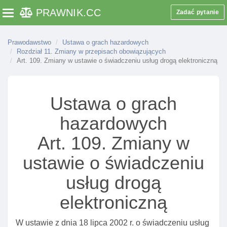
Art. 89. Kary pieniężne
PRAWNIK
.CC
Zadać pytanie
Toggle navigation
Art. 90. Tryb wymierzania I uiszczania kary
pieniężnej
Prawodawstwo
Ustawa o grach hazardowych
Art. 90a. Organ odwoławczy od decyzji naczelnika
Rozdział 11. Zmiany w przepisach obowiązujących
Art. 109. Zmiany w ustawie o świadczeniu usług drogą elektroniczną
urzędu celno-skarbowego o karze pieniężnej
Art. 91. Stosowanie do kar pieniężnych przepisów
ordynacja podatkowa
Ustawa o grach
Art. 91a. Wyłączenie stosowania do kar pieniężnych
przepisów ustawy – prawo przedsiębiorców
hazardowych
Rozdział 11. Zmiany w przepisach obowiązujących
Art. 109. Zmiany w
Art. 92. Zmiany w ustawie o postępowaniu
ustawie o świadczeniu
egzekucyjnym w administracji
Art. 93. Zmiany w ustawie o policji
usług drogą
Art. 94. Zmiany w ustawie o straży granicznej
elektroniczną
Art. 95. Zmiany w ustawie o podatku dochodowym od
osób fizycznych
W ustawie z dnia 18 lipca 2002 r. o świadczeniu usług