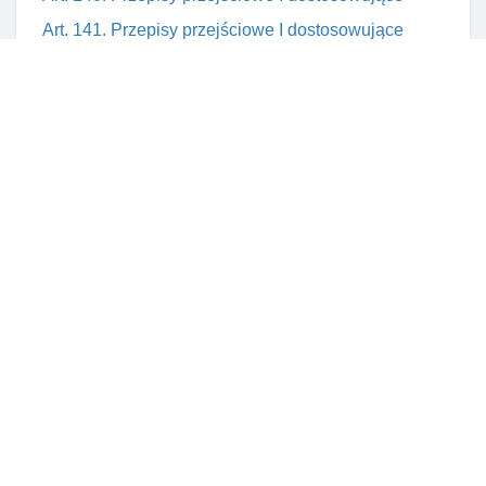
Art. 141. Przepisy przejściowe I dostosowujące
Art. 142. Przepisy przejściowe I dostosowujące
Art. 143. Przepisy przejściowe I dostosowujące
Rozdział 13. Przepisy końcowe
Art. 144. Utrata mocy ustawy z dnia 29 lipca 1992 r. O
grach I zakładach wzajemnych
Art. 145. Wejście ustawy w życie
Prawnik.cc
O projekcie
Łączność