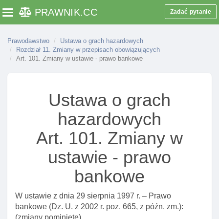
obywatelskiego
PRAWNIK
.CC
Zadać pytanie
Toggle navigation
Rozdział 10. Kary pieniężne
Art. 89. Kary pieniężne
Prawodawstwo
Ustawa o grach hazardowych
Rozdział 11. Zmiany w przepisach obowiązujących
Art. 90. Tryb wymierzania I uiszczania kary
Art. 101. Zmiany w ustawie - prawo bankowe
pieniężnej
Art. 90a. Organ odwoławczy od decyzji naczelnika
urzędu celno-skarbowego o karze pieniężnej
Ustawa o grach
Art. 91. Stosowanie do kar pieniężnych przepisów
hazardowych
ordynacja podatkowa
Art. 91a. Wyłączenie stosowania do kar pieniężnych
Art. 101. Zmiany w
przepisów ustawy – prawo przedsiębiorców
ustawie - prawo
Rozdział 11. Zmiany w przepisach obowiązujących
bankowe
Art. 92. Zmiany w ustawie o postępowaniu
egzekucyjnym w administracji
W ustawie z dnia 29 sierpnia 1997 r. – Prawo
Art. 93. Zmiany w ustawie o policji
bankowe (Dz. U. z 2002 r. poz. 665, z późn. zm.):
Art. 94. Zmiany w ustawie o straży granicznej
(zmiany pominięte).