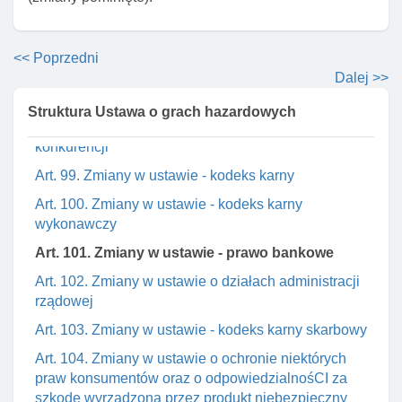
Art. 95. Zmiany w ustawie o podatku dochodowym od
osób fizycznych
<< Poprzedni
Art. 96. Zmiany w ustawie o kontroli skarbowej
Dalej >>
Art. 97. Zmiany w ustawie o radiofonii I telewizji
Struktura Ustawa o grach hazardowych
Art. 98. Zmiany w ustawie o zwalczaniu nieuczciwej
konkurencji
Art. 99. Zmiany w ustawie - kodeks karny
Art. 100. Zmiany w ustawie - kodeks karny
wykonawczy
Art. 101. Zmiany w ustawie - prawo bankowe
Art. 102. Zmiany w ustawie o działach administracji
rządowej
Art. 103. Zmiany w ustawie - kodeks karny skarbowy
Art. 104. Zmiany w ustawie o ochronie niektórych
praw konsumentów oraz o odpowiedzialnośCI za
szkodę wyrządzoną przez produkt niebezpieczny