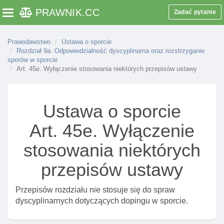
Art. 36f. Dostęp do ewidencji „sportowe talenty”
PRAWNIK
.CC
Zadać pytanie
Toggle navigation
Art. 36g. Tryb udostępniania danych z ewidencji
„sportowe taleny”
Prawodawstwo
Ustawa o sporcie
Rozdział 9a. Odpowiedzialność dyscyplinarna oraz rozstrzyganie
Art. 36h. Administrator danych w ewidencji „sportowe
sporów w sporcie
talenty”, usuwanie danych z ewidencji
Art. 45e. Wyłączenie stosowania niektórych przepisów ustawy
Rozdział 7. Bezpieczeństwo w sporcie
Art. 37. Orzeczenie o stanie zdrowia zawodnika
Ustawa o sporcie
Art. 38. Obowiązkowe ubezpieczenie zawodnika od
następstw nieszczęśliwych wypadków w
Art. 45e. Wyłączenie
uprawianym sporcie
stosowania niektórych
Art. 39. Uchylony
przepisów ustawy
Art. 40. Uchylony
Rozdział 8. Kwalifikacje zawodowe w sporcie
Przepisów rozdziału nie stosuje się do spraw
Art. 41. Trener I instruktor sportu
dyscyplinarnych dotyczących dopingu w sporcie.
Rozdział 9. (uchylony)