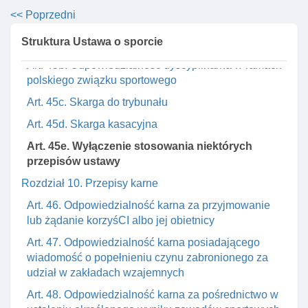
Rozdział 9a. Odpowiedzialność dyscyplinarna oraz
<< Poprzedni
rozstrzyganie sporów w sporcie
Struktura Ustawa o sporcie
Art. 45a. Trybunał arbitrażowy do spraw sportu
Art. 45b. Odpowiedzialność dyscyplinarna w ramach
polskiego związku sportowego
Art. 45c. Skarga do trybunału
Art. 45d. Skarga kasacyjna
Art. 45e. Wyłączenie stosowania niektórych
przepisów ustawy
Rozdział 10. Przepisy karne
Art. 46. Odpowiedzialność karna za przyjmowanie
lub żądanie korzyśCI albo jej obietnicy
Art. 47. Odpowiedzialność karna posiadającego
wiadomość o popełnieniu czynu zabronionego za
udział w zakładach wzajemnych
Art. 48. Odpowiedzialność karna za pośrednictwo w