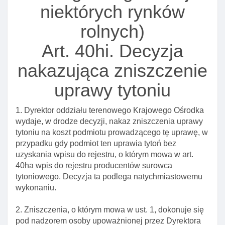
Rozdział 3. (uchylony)
niektórych rynków
Rozdział 4. Rynek MIęsa
rolnych)
Art. 27. Kompetencje agencji w zakresie rynku MIęsa
Art. 40hi. Decyzja
Art. 27a. Zadania delegowane krajowemu ośrodkowi
z zakresu rynku MIęsa
nakazująca zniszczenie
Rozdział 5. Uchylony
uprawy tytoniu
Rozdział 6. Rynek cukru
Art. 30a. Zadania z zakresu rynku cukru delegowane
1. Dyrektor oddziału terenowego Krajowego Ośrodka
krajowemu ośrodkowi
wydaje, w drodze decyzji, nakaz zniszczenia uprawy
tytoniu na koszt podmiotu prowadzącego tę uprawę, w
Art. 31. Kwotowanie produkcji cukru I glukozy
przypadku gdy podmiot ten uprawia tytoń bez
Art. 31b. Obowiązki producenta cukru w przypadku
uzyskania wpisu do rejestru, o którym mowa w art.
braku porozumienia branżowego
40ha wpis do rejestru producentów surowca
tytoniowego. Decyzja ta podlega natychmiastowemu
Art. 31c. Obowiązek przekazania tekstu zawartego
wykonaniu.
porozumienia branżowego
Art. 33. Zadania agencji w zakresie organizacji I
2. Zniszczenia, o którym mowa w ust. 1, dokonuje się
funkcjonowania rynku cukru
pod nadzorem osoby upoważnionej przez Dyrektora