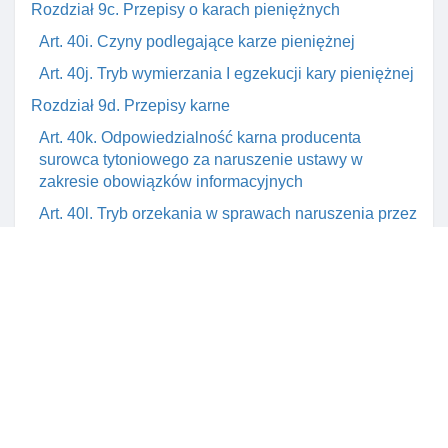
Rozdział 9c. Przepisy o karach pieniężnych
Art. 40i. Czyny podlegające karze pieniężnej
Art. 40j. Tryb wymierzania I egzekucji kary pieniężnej
Rozdział 9d. Przepisy karne
Art. 40k. Odpowiedzialność karna producenta
surowca tytoniowego za naruszenie ustawy w
zakresie obowiązków informacyjnych
Art. 40l. Tryb orzekania w sprawach naruszenia przez
producenta surowca tytoniowego przepisów ustawy
w zakresie obowiązków informacyjnych
Rozdział 10. Zmiany w przepisach obowiązujących
Art. 41. Zmiana ustawy o utworzeniu agencji
restrukturyzacji I modernizacji rolnictwa
Art. 42. Zmiana ustawy o przekształceniach
własnościowych w przemyśle cukrowniczym
Art. 43. Zmiana ustawy o rezerwach państwowych