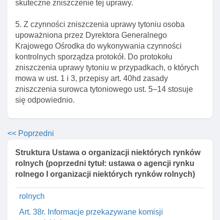
skuteczne zniszczenie tej uprawy.
Art. 38l. Kompetencje dyrektora oddziału terenowego
5. Z czynności zniszczenia uprawy tytoniu osoba
agencji
upoważniona przez Dyrektora Generalnego
Art. 38m. Przekazywanie informacji prezesowi
Krajowego Ośrodka do wykonywania czynności
agencji
kontrolnych sporządza protokół. Do protokołu
zniszczenia uprawy tytoniu w przypadkach, o których
Art. 38n. Kontrole uznanych organizacji I zrzeszeń
mowa w ust. 1 i 3, przepisy art. 40hd zasady
Art. 38o. Ocena wniosku reprezentatywnej
zniszczenia surowca tytoniowego ust. 5–14 stosuje
organizacji lub zrzeszenia organizacji producentów
się odpowiednio.
Art. 38p. Przekazywanie komisji europejskiej
informacji o podjętych decyzjach
<< Poprzedni
Rozdział 7c. Zakres, w jakim mogą być zawierane
umowy na dostarczanie produktów rolnych
Struktura Ustawa o organizacji niektórych rynków
należących do sektorów, o których mowa w art. 1 ust. 2
rolnych (poprzedni tytuł: ustawa o agencji rynku
rozporządzenia nr 1308/2013
rolnego I organizacji niektórych rynków rolnych)
Art. 38q. Warunki umowy na dostarczanie produktów
rolnych
Art. 38r. Informacje przekazywane komisji