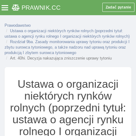
PRAWNIK
.CC
Zadać pytanie
Toggle navigation
Prawodawstwo
Ustawa o organizacji niektórych rynków rolnych (poprzedni tytuł:
ustawa o agencji rynku rolnego I organizacji niektórych rynków rolnych)
Rozdział 9ba. Zasady monitorowania uprawy tytoniu oraz produkcji I
zbytu surowca tytoniowego, a także nadzoru nad uprawą tytoniu oraz
produkcją I zbytem surowca tytoniowego
Rozdział 1. Przepisy ogólne
Art. 40hi. Decyzja nakazująca zniszczenie uprawy tytoniu
Art. 1. Zakres regulacji ustawy
Art. 1a. Postępowania w sprawach indywidualnych
Ustawa o organizacji
rozstrzyganych w drodze decyzji
Rozdział 2. Kontrole
niektórych rynków
Art. 20. Uprawnienia kontrolne agencji
rolnych (poprzedni tytuł:
Art. 21. Powierzenie prowadzenia czynnośCI
ustawa o agencji rynku
kontrolnych I wydawania formularza t5
Art. 21a. Uprawnienia kontrolne krajowego ośrodka
rolnego I organizacji