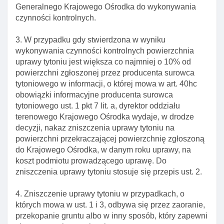
Generalnego Krajowego Ośrodka do wykonywania
Art. 34. Przeznaczenie pobranych opłat
czynności kontrolnych.
Rozdział 7. (uchylony)
3. W przypadku gdy stwierdzona w wyniku
Rozdział 7a. Rynek zbóż
wykonywania czynności kontrolnych powierzchnia
Art. 38h. Zadania agencji w zakresie rynku zbóż
uprawy tytoniu jest większa co najmniej o 10% od
Art. 38ha. Zadania z zakresu rynku zbóż delegowane
powierzchni zgłoszonej przez producenta surowca
krajowemu ośrodkowi
tytoniowego w informacji, o której mowa w art. 40hc
obowiązki informacyjne producenta surowca
Rozdział 7b. Zasady uznawania organizacji
tytoniowego ust. 1 pkt 7 lit. a, dyrektor oddziału
producentów I zrzeszeń organizacji producentów oraz
terenowego Krajowego Ośrodka wydaje, w drodze
organizacji MIędzybranżowych funkcjonujących na
decyzji, nakaz zniszczenia uprawy tytoniu na
rynkach rolnych innych niż rynki mleka I przetworów
powierzchni przekraczającej powierzchnię zgłoszoną
mlecznych oraz owoców I warzyw
do Krajowego Ośrodka, w danym roku uprawy, na
Art. 38i. Uznawanie organizacji lub zrzeszeń
koszt podmiotu prowadzącego uprawę. Do
organizacji producentów
zniszczenia uprawy tytoniu stosuje się przepis ust. 2.
Art. 38j. Wezwanie do usunięcia naruszeń; cofnięcie
4. Zniszczenie uprawy tytoniu w przypadkach, o
uznania organizacji
których mowa w ust. 1 i 3, odbywa się przez zaoranie,
Art. 38k. Wpisy organizacji lub zrzeszeń organizacji
przekopanie gruntu albo w inny sposób, który zapewni
producentów do rejestrów