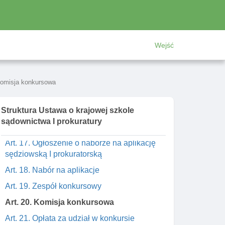
Art. 15a. Roczny harmonogram działalnośCI
szkoleniowej
Art. 15b. Opiniowanie harmonogramu
działalnośCI szkoleniowej
Wejść
Art. 15c. Rozporządzenie w sprawie
harmonogramu działalnośCI szkoleniowej
Komisja konkursowa
Rozdział 3. Aplikacje sędziowska I
prokuratorska
Struktura Ustawa o krajowej szkole
Art. 16. Nadzór nad organizacją aplikacji
sądownictwa I prokuratury
sędziowskiej I prokuratorskiej
Art. 17. Ogłoszenie o naborze na aplikację
sędziowską I prokuratorską
Art. 18. Nabór na aplikacje
Art. 19. Zespół konkursowy
Art. 20. Komisja konkursowa
Art. 21. Opłata za udział w konkursie