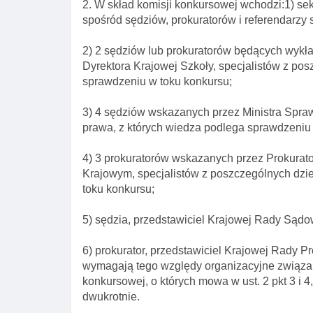
2. W skład komisji konkursowej wchodzi:1) se
spośród sędziów, prokuratorów i referendarz
2) 2 sędziów lub prokuratorów będących wykł
Dyrektora Krajowej Szkoły, specjalistów z po
sprawdzeniu w toku konkursu;
3) 4 sędziów wskazanych przez Ministra Spraw
prawa, z których wiedza podlega sprawdzeniu 
4) 3 prokuratorów wskazanych przez Prokurat
Krajowym, specjalistów z poszczególnych dzi
toku konkursu;
5) sędzia, przedstawiciel Krajowej Rady Sądo
6) prokurator, przedstawiciel Krajowej Rady P
wymagają tego względy organizacyjne związan
konkursowej, o których mowa w ust. 2 pkt 3 i 4
dwukrotnie.