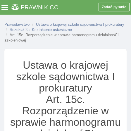
PRAWNIK
.CC
Zadać pytanie
Toggle navigation
Prawodawstwo
Ustawa o krajowej szkole sądownictwa I prokuratury
Rozdział 2a. Kształcenie ustawiczne
Art. 15c. Rozporządzenie w sprawie harmonogramu działalnośCI
szkoleniowej
Ustawa o krajowej
szkole sądownictwa I
Rozdział 1. Przepisy ogólne
prokuratury
Art. 1. Status prawny krajowej szkoły
Art. 2. Zadania krajowej szkoły
Art. 15c.
Art. 3. Nadanie statutu krajowej szkole
Rozporządzenie w
Rozdział 2. Organy krajowej szkoły
sprawie harmonogramu
Art. 5. Organy krajowej szkoły