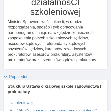
działalnośCI
Art. 6. Rada programowa
szkoleniowej
Art. 7. Przewodniczący I zastępca rady programowej
Art. 8. Przesłanki odwołania członka rady
Minister Sprawiedliwości określi, w drodze
programowej
rozporządzenia, sposób i tryb opracowania
Art. 9. Uzupełnienie składu rady programowej
harmonogramu, mając na względzie konieczność
zaspokojenia potrzeb szkoleniowych sędziów,
Art. 10. Zadania rady programowej
asesorów sądowych, referendarzy sądowych,
Art. 11. Diety I zwroty kosztów podróży I noclegów dla
asystentów sędziów, kuratorów zawodowych,
członków rady programowej
prokuratorów, asesorów prokuratury, asystentów
prokuratorów oraz urzędników sądów i prokuratury.
Art. 12. Dyrektor krajowej szkoły
Art. 14. Zawieszenie dyrektora krajowej szkoły w
czynnościach służbowych
<< Poprzedni
Art. 15. Zadania dyrektora krajowej szkoły
Struktura Ustawa o krajowej szkole sądownictwa I
Rozdział 2a. Kształcenie ustawiczne
prokuratury
Art. 15a. Roczny harmonogram działalnośCI
szkoleniowej
Art. 15b. Opiniowanie harmonogramu działalnośCI