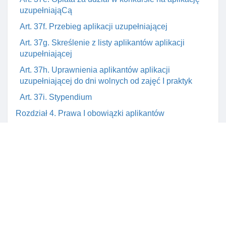
uzupełniająCą
Art. 37f. Przebieg aplikacji uzupełniającej
Art. 37g. Skreślenie z listy aplikantów aplikacji
uzupełniającej
Art. 37h. Uprawnienia aplikantów aplikacji
uzupełniającej do dni wolnych od zajęć I praktyk
Art. 37i. Stypendium
Rozdział 4. Prawa I obowiązki aplikantów
Art. 38. Bezpłatne korzystanie z bazy dydaktycznej,
informatycznej oraz sprzętu krajowej szkoły
Art. 39. Obowiązki aplikanta
Art. 40. Zawieszenie aplikanta w jego prawach I
obowiązkach
Art. 40b. Uprawnienia aplikanta do dni wolnych od
zajęć I praktyk