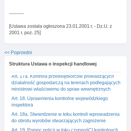
Rozdział 3. Postępowanie kontrolne
----------
Art. 13. Upoważnienia do przeprowadzenia kontroli
Art. 15. Zasady przeprowadzania kontroli
[Ustawa została ogłoszona 23.01.2001 r. - Dz.U. z
2001 r. poz. 25]
Art. 16. Uprawnienia inspektora w toku kontroli
Art. 16a. Obowiązki przedsiębiorcy w związku z
kontrolą
<< Poprzedni
Art. 17. Uprawnienia inspektora do wstępu I
Struktura Ustawa o inspekcji handlowej
poruszania się na terenie jednostki kontrolowanej
Art. 17a. Kontrola przedsiębiorców prowadzących
działalność gospodarczą na terenach podlegających
ministrowi właściwemu do spraw wewnętrznych
Art. 18. Uprawnienia kontrolne wojewódzkiego
inspektora
Art. 18a. Stwierdzenie w toku kontroli wprowadzenia
do obrotu wyrobów stwarzających zagrożenie
Art. 19. Pomoc policji w toku czynnośCI kontrolnych