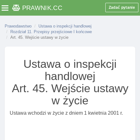
Art. 3. Zadania inspekcji
PRAWNIK
.CC
Zadać pytanie
Toggle navigation
Art. 4. Wyłączenie stosowania przepisów ustawy
Prawodawstwo
Ustawa o inspekcji handlowej
Rozdział 2. Organizacja inspekcji
Rozdział 11. Przepisy przejściowe I końcowe
Art. 5. Organy wykonujące zadania inspekcji
Art. 45. Wejście ustawy w życie
Art. 7. UrząD ochrony konkurencji I konsumentów
Art. 8. Wojewódzki inspektor inspekcji handlowej
Ustawa o inspekcji
Art. 9. Plany kontroli, rodzaje kontroli
handlowej
Art. 9a. Programy kontroli
Art. 45. Wejście ustawy
Art. 10. Zakres działania prezesa urzędu ochrony
konkurencji I konsumentów
w życie
Art. 11. Zakres działania wojewódzkich inspektorów
Ustawa wchodzi w życie z dniem 1 kwietnia 2001 r.
Art. 11a. Informacje o wynikach kontroli inspekcji
podawane do publicznej wiadomośCI
Art. 12. Współdziałanie organów inspekcji z innymi
organami I organizacjami