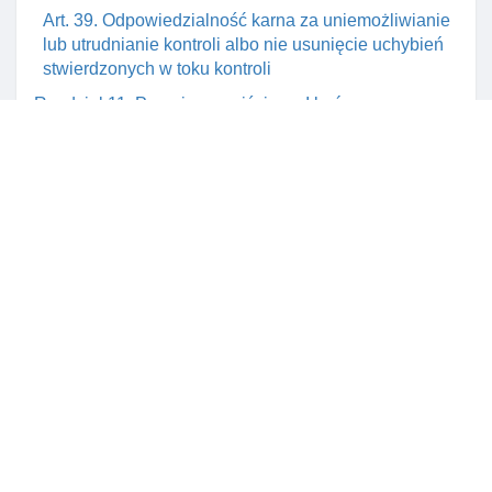
Art. 39. Odpowiedzialność karna za uniemożliwianie
lub utrudnianie kontroli albo nie usunięcie uchybień
stwierdzonych w toku kontroli
Rozdział 11. Przepisy przejściowe I końcowe
Art. 40. Przepis przejściowy
Art. 41. Przepis przejściowy
Art. 42. Przepis przejściowy
Art. 43. Przepis przejściowy
Art. 44. Utrata mocy ustawy z dnia 25 lutego 1958 r. O
inspekcji handlowej
Art. 45. Wejście ustawy w życie