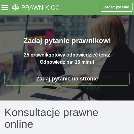
PRAWNIK
.CC
Zadać pytanie
Toggle navigation
Zadaj pytanie prawnikowi
25 prawnik
gotowy odpowiedzieć teraz
Odpowiedz na
~15 minut
Zadaj pytanie na stronie
Konsultacje prawne
online