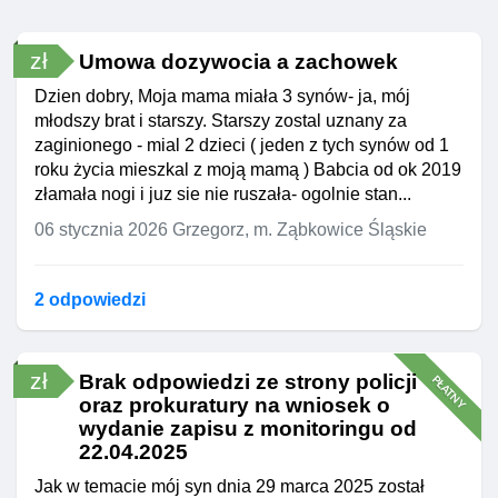
zł
Umowa dozywocia a zachowek
Dzien dobry, Moja mama miała 3 synów- ja, mój
młodszy brat i starszy. Starszy zostal uznany za
zaginionego - mial 2 dzieci ( jeden z tych synów od 1
roku życia mieszkal z moją mamą ) Babcia od ok 2019
złamała nogi i juz sie nie ruszała- ogolnie stan...
06 stycznia 2026
Grzegorz, m. Ząbkowice Śląskie
2 odpowiedzi
zł
Brak odpowiedzi ze strony policji
PŁATNY
oraz prokuratury na wniosek o
wydanie zapisu z monitoringu od
22.04.2025
Jak w temacie mój syn dnia 29 marca 2025 został