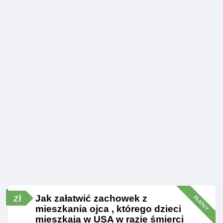
zł
Jak załatwić zachowek z
PŁATNY
mieszkania ojca , którego dzieci
mieszkają w USA w razie śmierci