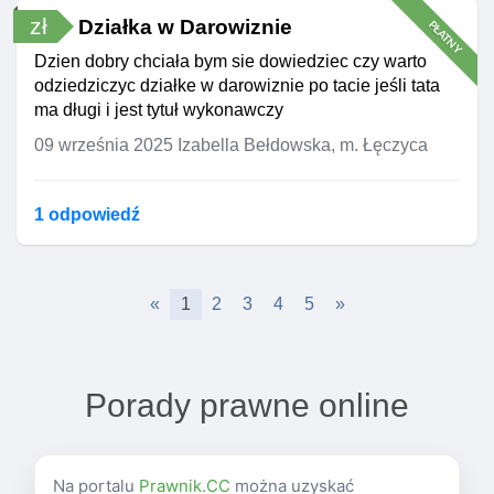
zł
Działka w Darowiznie
PŁATNY
Dzien dobry chciała bym sie dowiedziec czy warto
odziedziczyc działke w darowiznie po tacie jeśli tata
ma długi i jest tytuł wykonawczy
09 września 2025
Izabella Bełdowska, m. Łęczyca
1 odpowiedź
«
1
2
3
4
5
»
Porady prawne online
Na portalu
Prawnik.CC
można uzyskać