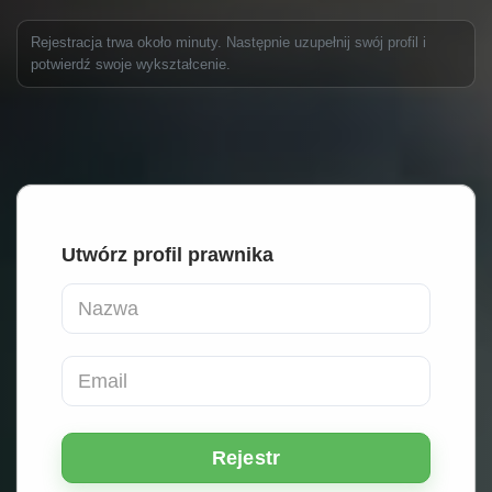
Rejestracja trwa około minuty. Następnie uzupełnij swój profil i
potwierdź swoje wykształcenie.
Utwórz profil prawnika
Nazwa
Email
Rejestr