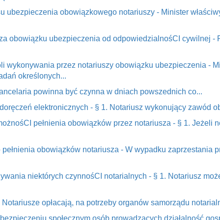
u ubezpieczenia obowiązkowego notariuszy - Minister właściwy
iusza obowiązku ubezpieczenia od odpowiedzialnośCI cywilnej - 
li wykonywania przez notariuszy obowiązku ubezpieczenia - Mi
adań określonych...
. Kancelaria powinna być czynna w dniach powszednich co...
doręczeń elektronicznych - § 1. Notariusz wykonujący zawód ob
możnośCI pełnienia obowiązków przez notariusza - § 1. Jeżeli 
 pełnienia obowiązków notariusza - W wypadku zaprzestania pr
ywania niektórych czynnośCI notarialnych - § 1. Notariusz moż
 - Notariusze opłacają, na potrzeby organów samorządu notarialn
 ubezpieczeniu społecznym osób prowadzących działalność gos