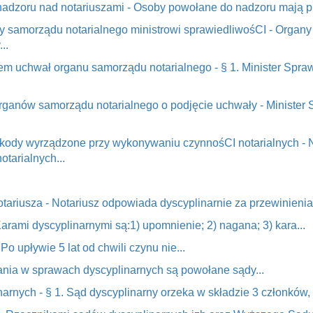
nadzoru nad notariuszami - Osoby powołane do nadzoru mają pr
y samorządu notarialnego ministrowi sprawiedliwośCI - Organy
..
wem uchwał organu samorządu notarialnego - § 1. Minister Spr
organów samorządu notarialnego o podjęcie uchwały - Minister
szkody wyrządzone przy wykonywaniu czynnośCI notarialnych - 
tarialnych...
otariusza - Notariusz odpowiada dyscyplinarnie za przewinieni
 Karami dyscyplinarnymi są:1) upomnienie; 2) nagana; 3) kara...
Po upływie 5 lat od chwili czynu nie...
kania w sprawach dyscyplinarnych są powołane sądy...
arnych - § 1. Sąd dyscyplinarny orzeka w składzie 3 członków, a