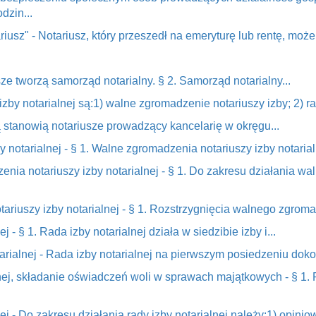
dzin...
iusz" - Notariusz, który przeszedł na emeryturę lub rentę, może 
sze tworzą samorząd notarialny. § 2. Samorząd notarialny...
izby notarialnej są:1) walne zgromadzenie notariuszy izby; 2) ra
lną stanowią notariusze prowadzący kancelarię w okręgu...
 notarialnej - § 1. Walne zgromadzenia notariuszy izby notarial
enia notariuszy izby notarialnej - § 1. Do zakresu działania w
riuszy izby notarialnej - § 1. Rozstrzygnięcia walnego zgroma
j - § 1. Rada izby notarialnej działa w siedzibie izby i...
tarialnej - Rada izby notarialnej na pierwszym posiedzeniu dok
lnej, składanie oświadczeń woli w sprawach majątkowych - § 1. P
lnej - Do zakresu działania rady izby notarialnej należy:1) opini