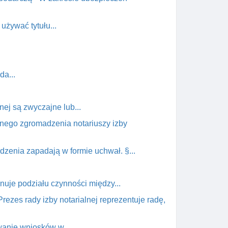
używać tytułu...
da...
nej są zwyczajne lub...
alnego zgromadzenia notariuszy izby
dzenia zapadają w formie uchwał. §...
onuje podziału czynności między...
rezes rady izby notarialnej reprezentuje radę,
owanie wniosków w...