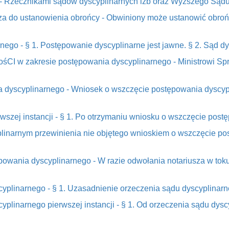
 - Rzecznikami sądów dyscyplinarnych izb oraz Wyższego Sądu 
sza do ustanowienia obrońcy - Obwiniony może ustanowić obro
ego - § 1. Postępowanie dyscyplinarne jest jawne. § 2. Sąd dys
wośCI w zakresie postępowania dyscyplinarnego - Ministrowi S
a dyscyplinarnego - Wniosek o wszczęcie postępowania dyscyp
rwszej instancji - § 1. Po otrzymaniu wniosku o wszczęcie pos
linarnym przewinienia nie objętego wnioskiem o wszczęcie pos
ępowania dyscyplinarnego - W razie odwołania notariusza w to
cyplinarnego - § 1. Uzasadnienie orzeczenia sądu dyscyplinarn
yplinarnego pierwszej instancji - § 1. Od orzeczenia sądu dysc