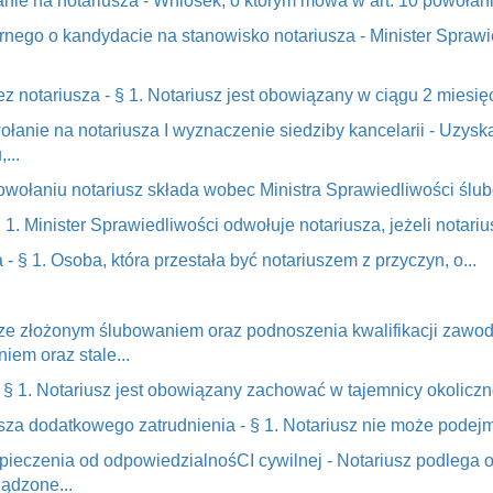
nie na notariusza - Wniosek, o którym mowa w art. 10 powołanie
karnego o kandydacie na stanowisko notariusza - Minister Spraw
ez notariusza - § 1. Notariusz jest obowiązany w ciągu 2 miesięc
wołanie na notariusza I wyznaczenie siedziby kancelarii - Uzy
...
 powołaniu notariusz składa wobec Ministra Sprawiedliwości ślub
 1. Minister Sprawiedliwości odwołuje notariusza, jeżeli notariu
 § 1. Osoba, która przestała być notariuszem z przyczyn, o...
ze złożonym ślubowaniem oraz podnoszenia kwalifikacji zawod
em oraz stale...
§ 1. Notariusz jest obowiązany zachować w tajemnicy okoliczno
sza dodatkowego zatrudnienia - § 1. Notariusz nie może podejm
pieczenia od odpowiedzialnośCI cywilnej - Notariusz podleg
ądzone...