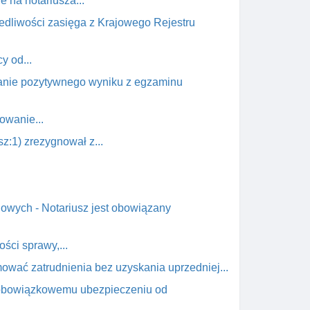
 na notariusza...
iedliwości zasięga z Krajowego Rejestru
y od...
skanie pozytywnego wyniku z egzaminu
owanie...
sz:1) zrezygnował z...
owych - Notariusz jest obowiązany
ści sprawy,...
ować zatrudnienia bez uzyskania uprzedniej...
a obowiązkowemu ubezpieczeniu od