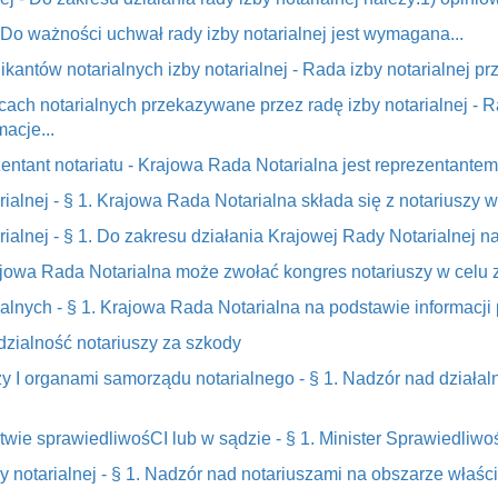
1. Do ważności uchwał rady izby notarialnej jest wymagana...
ikantów notarialnych izby notarialnej - Rada izby notarialnej p
ępcach notarialnych przekazywane przez radę izby notarialnej - 
acje...
zentant notariatu - Krajowa Rada Notarialna jest reprezentantem 
arialnej - § 1. Krajowa Rada Notarialna składa się z notariuszy 
rialnej - § 1. Do zakresu działania Krajowej Rady Notarialnej na
ajowa Rada Notarialna może zwołać kongres notariuszy w celu z
arialnych - § 1. Krajowa Rada Notarialna na podstawie informacj
dzialność notariuszy za szkody
zy I organami samorządu notarialnego - § 1. Nadzór nad działa
stwie sprawiedliwośCI lub w sądzie - § 1. Minister Sprawiedliwoś
 notarialnej - § 1. Nadzór nad notariuszami na obszarze właściw