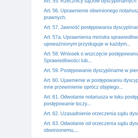
Art. 55. Rzecznicy sąDów dyscyplinarnych
Art. 56. Uprawnienie obwinionego notariu
prawnych.
Art. 57. Jawność postępowania dyscyplinarn
Art. 57a. Uprawnienia ministra sprawiedli
upoważnionym przysługuje w każdym...
Art. 58. Wniosek o wszczęcie postępowani
Sprawiedliwości lub...
Art. 59. Postępowanie dyscyplinarne w pie
Art. 60. Ujawnienie w postępowaniu dyscyp
inne przewinienie oprócz objętego...
Art. 61. Odwołanie notariusza w toku post
postępowanie toczy...
Art. 62. Uzasadnienie orzeczenia sądu dys
Art. 63. Odwołanie od orzeczenia sądu dysc
obwinionemu,...