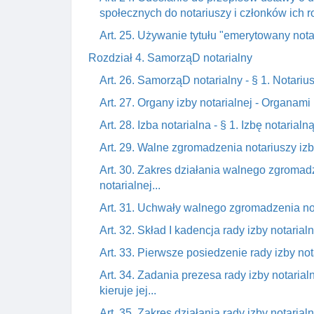
społecznych do notariuszy i członków ich ro
Art. 25. Używanie tytułu "emerytowany notar
Rozdział 4. SamorząD notarialny
Art. 26. SamorząD notarialny - § 1. Notariu
Art. 27. Organy izby notarialnej - Organami 
Art. 28. Izba notarialna - § 1. Izbę notaria
Art. 29. Walne zgromadzenia notariuszy izby
Art. 30. Zakres działania walnego zgromadz
notarialnej...
Art. 31. Uchwały walnego zgromadzenia nota
Art. 32. Skład I kadencja rady izby notarialne
Art. 33. Pierwsze posiedzenie rady izby no
Art. 34. Zadania prezesa rady izby notaria
kieruje jej...
Art. 35. Zakres działania rady izby notaria