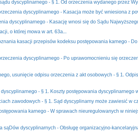
sądu dyscyplinarnego - § 1. Od orzeczenia wydanego przez Wyż
d orzeczenia dyscyplinarnego - Kasacja może być wniesiona z p
zenia dyscyplinarnego - Kasację wnosi się do Sądu Najwyższeg
cji, o której mowa w art. 63a...
znania kasacji przepisów kodeksu postępowania karnego - Do r
orzeczenia dyscyplinarnego - Po uprawomocnieniu się orzecze
rnego, usunięcie odpisu orzeczenia z akt osobowych - § 1. Od
dyscyplinarnego - § 1. Koszty postępowania dyscyplinarnego w
ściach zawodowych - § 1. Sąd dyscyplinarny może zawiesić w c
postępowania karnego - W sprawach nieuregulowanych w niniej
jna sąDów dyscyplinarnych - Obsługę organizacyjno-kancelaryj