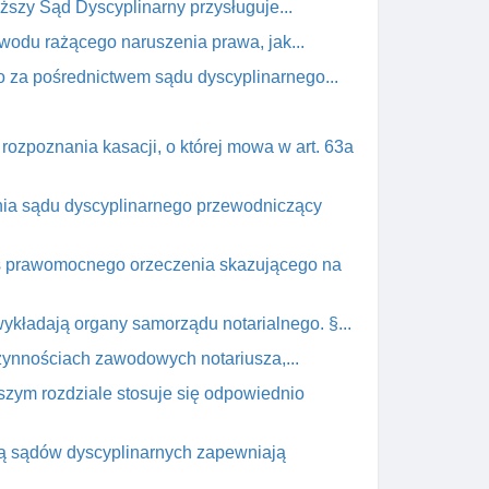
szy Sąd Dyscyplinarny przysługuje...
owodu rażącego naruszenia prawa, jak...
o za pośrednictwem sądu dyscyplinarnego...
ozpoznania kasacji, o której mowa w art. 63a
nia sądu dyscyplinarnego przewodniczący
pis prawomocnego orzeczenia skazującego na
ykładają organy samorządu notarialnego. §...
zynnościach zawodowych notariusza,...
szym rozdziale stosuje się odpowiednio
ną sądów dyscyplinarnych zapewniają