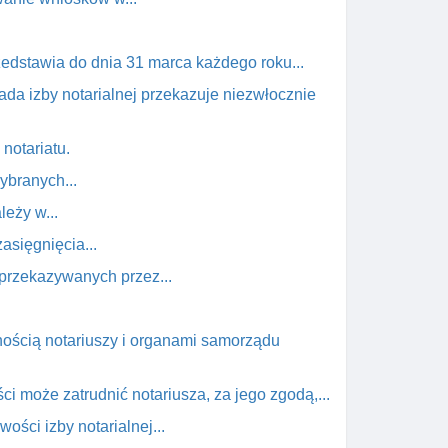
rzedstawia do dnia 31 marca każdego roku...
Rada izby notarialnej przekazuje niezwłocznie
notariatu.
wybranych...
leży w...
asięgnięcia...
i przekazywanych przez...
lnością notariuszy i organami samorządu
ci może zatrudnić notariusza, za jego zgodą,...
ości izby notarialnej...